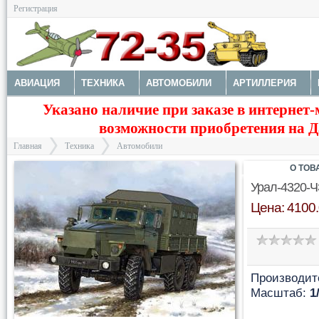
Регистрация
АВИАЦИЯ
ТЕХНИКА
АВТОМОБИЛИ
АРТИЛЛЕРИЯ
Указано наличие при заказе в интернет-
МОТОТЕХНИКА
ТЕХНИКА РАЗНАЯ
ФИГУРЫ
МОДЕЛИ 
возможности приобретения на Да
ДОПОЛНЕНИЯ
КРАСКИ И ИНСТРУМЕНТЫ
Главная
Техника
Автомобили
О ТОВ
Урал-4320-Ч
Цена: 4100.
>
>
Производит
Масштаб:
1