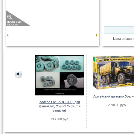
Цена и налич
А"Наташка" для
Армейский грузовик Урал-
Урал-375 (6шт +
Колеса ОИ-25 (CCCP) для
паска)
2990.00 руб.
Урал-4320, Урал-375 (6шт +
запаска)
.00 руб.
1335.00 руб.