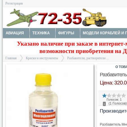
Регистрация
АВИАЦИЯ
ТЕХНИКА
ФИГУРЫ
МОДЕЛИ КОРАБЛЕЙ И 
Указано наличие при заказе в интернет-
ДОПОЛНЕНИЯ
КРАСКИ И ИНСТРУМЕНТЫ
PACIFIC88 AERO
возможности приобретения на Да
ПИНЦЕТЫ
РАБОЧЕЕ ПРОСТРАНСТВО МОДЕЛИСТА
РАЗБА
Главная
Краски и инструменты
Разбавители, растворители ...
АКРИЛОВЫЕ КРАСКИ TAMIYA
АКРИЛОВЫЕ КРАСКИ MR. HOB
О ТОВ
СПРЕИ (БАЛЛОНЧИКИ)
АЭРОГРАФЫ, КИСТИ
МАСКИРОВКА
Разбавитель
Цена: 320.0
НОЖИ
КОВРИКИ ДЛЯ РЕЗКИ
МЕХАНИЧЕСКАЯ ОБРАБОТК
>
>
ХРАНЕНИЕ - БАНОЧКИ, КОРОБОЧКИ
Голосов: 1
(1 Голосов)
1
Производит
Разбавитель Мно