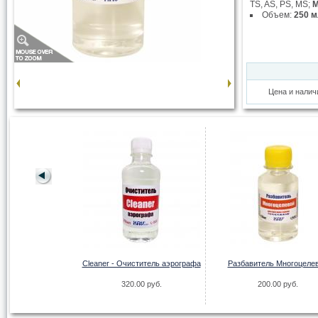
TS, AS, PS, MS;
M
Объем:
250 
Цена и налич
я Акрила AIR Pack
Cleaner - Очиститель аэрографа
Разбавитель Многоцеле
00 руб.
320.00 руб.
200.00 руб.