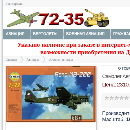
Регистрация
АВИАЦИЯ
ВЕРТОЛЕТЫ
ВОЕННАЯ АВИАЦИЯ
ГРАЖДА
Указано наличие при заказе в интернет-
МОДЕЛИ КОРАБЛЕЙ И ПОДЛОДОК
КОСМОС
ЗДАНИЯ, НА
возможности приобретения на Да
Главная
Авиация
Военная авиация
О ТОВ
Самолет Aer
Цена: 2310.
>
>
Производит
Масштаб:
1