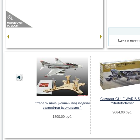
Цена и налич
Самолет GULF WAR B-
S.Navy SB2C-4
Стапель авиационный под модели
"Stratofortress"
on Iceberg"
самолётов (монопланы)
9064.00 руб.
.00 руб.
1800.00 руб.