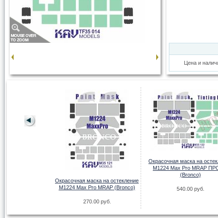
Цена и налич
а на Яk-130 (Kitty
Окрасочная маска на осте
awk)
М1224 Max Pro MRAP П
(Bronco)
00 руб.
Окрасочная маска на остекление
М1224 Max Pro MRAP (Bronco)
540.00 руб.
270.00 руб.