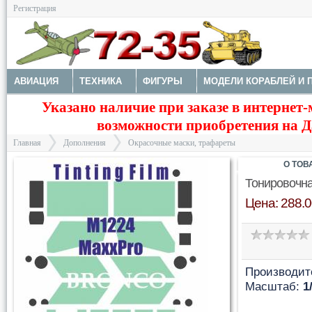
Регистрация
АВИАЦИЯ
ТЕХНИКА
ФИГУРЫ
МОДЕЛИ КОРАБЛЕЙ И 
Указано наличие при заказе в интернет-
ДОПОЛНЕНИЯ
ДЕКАЛИ
КОЛЕСА
НАБОРЫ ДЕТАЛИРО
возможности приобретения на Да
ФОТОТРАВЛЕНИЕ
КРАСКИ И ИНСТРУМЕНТЫ
Главная
Дополнения
Окрасочные маски, трафареты
О ТОВ
Тонировочна
Цена: 288.0
>
>
Производит
Масштаб:
1