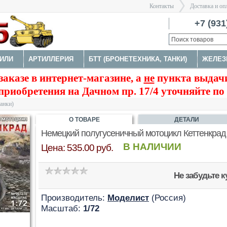
Контакты
Доставка и оп
Санкт-Пе
+7 (931
ИЛИ
АРТИЛЛЕРИЯ
БТТ (БРОНЕТЕХНИКА, ТАНКИ)
ЖЕЛЕЗ
>
заказе в интернет-магазине, а
не
пункта выдачи
ФИГУРЫ
МОДЕЛИ КОРАБЛЕЙ И ПОДЛОДОК
КОСМОС
приобретения на Дачном пр. 17/4 уточняйте по
МЕНТЫ
танки)
О ТОВАРЕ
ДЕТАЛИ
Немецкий полугусеничный мотоцикл Кеттенкрад
В НАЛИЧИИ
Цена: 535.00 руб.
Не забудьте 
Производитель:
Моделист
(Россия)
Масштаб:
1/72