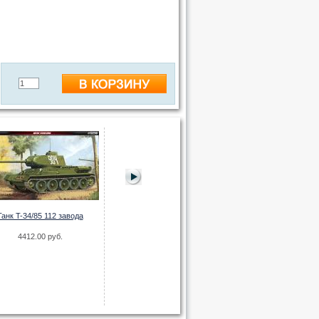
Танк T-34/85 112 завода
Советский тяже
4412.00 руб.
Советское штурмовое орудие
1499.00
ИСУ-152
599.00 руб.