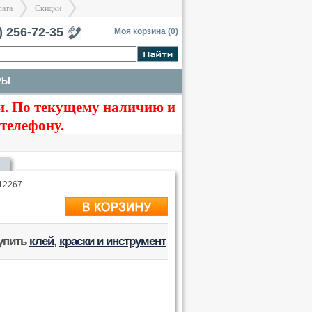
лата
Скидки
тербург
) 256-72-35
Моя корзина (
0
)
РЫ
>
>
. По текущему наличию и
КРАСКИ И ИНСТРУМЕНТЫ
 телефону.
12267
купить
клей
,
краски и инструмент