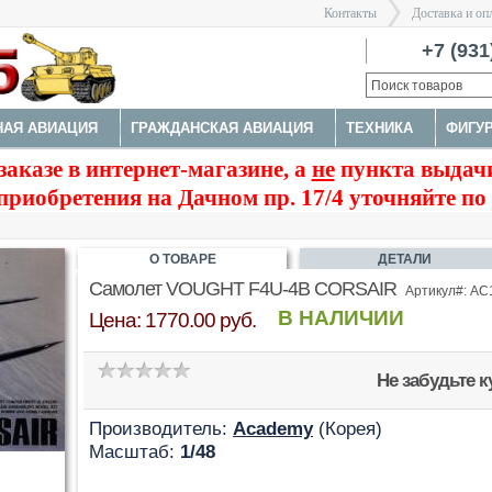
Контакты
Доставка и оп
Санкт-Пе
+7 (931
НАЯ АВИАЦИЯ
ГРАЖДАНСКАЯ АВИАЦИЯ
ТЕХНИКА
ФИГУ
>
заказе в интернет-магазине, а
не
пункта выдачи
КОСМОС
ЗДАНИЯ, НАБОРЫ ДЛЯ ДИОРАМ
ДОПОЛНЕНИЯ
приобретения на Дачном пр. 17/4 уточняйте по
О ТОВАРЕ
ДЕТАЛИ
Самолет VOUGHT F4U-4B CORSAIR
Артикул#: AC
В НАЛИЧИИ
Цена: 1770.00 руб.
Не забудьте 
Производитель:
Academy
(Корея)
Масштаб:
1/48