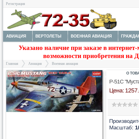
Регистрация
АВИАЦИЯ
ВЕРТОЛЕТЫ
ВОЕННАЯ АВИАЦИЯ
ГРАЖДА
Указано наличие при заказе в интернет-
МОДЕЛИ КОРАБЛЕЙ И ПОДЛОДОК
КОСМОС
ЗДАНИЯ, НА
возможности приобретения на Да
Главная
Авиация
Военная авиация
О ТОВ
P-51C "Муст
Цена: 1257.
>
>
Производит
Масштаб:
1