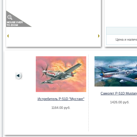
Цена и налич
Самолет P-51D Mustan
Истребитель P-51D "Мустанг"
т "Су-25"
1426.00 руб.
1164.00 руб.
.00 руб.