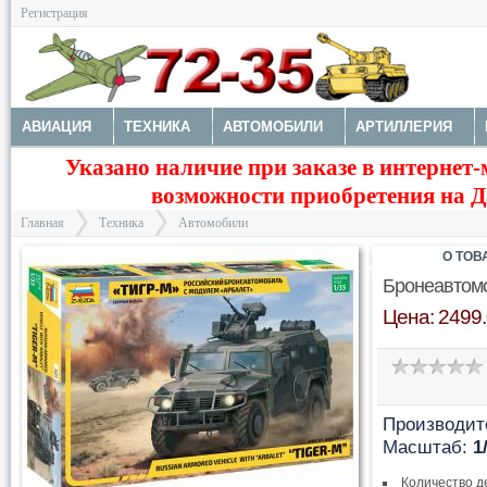
Регистрация
АВИАЦИЯ
ТЕХНИКА
АВТОМОБИЛИ
АРТИЛЛЕРИЯ
Указано наличие при заказе в интернет-
МОТОТЕХНИКА
ТЕХНИКА РАЗНАЯ
ФИГУРЫ
МОДЕЛИ 
возможности приобретения на Да
ДОПОЛНЕНИЯ
КРАСКИ И ИНСТРУМЕНТЫ
Главная
Техника
Автомобили
О ТОВ
Бронеавтом
Цена: 2499.
>
>
Производит
Масштаб:
1
Количество д