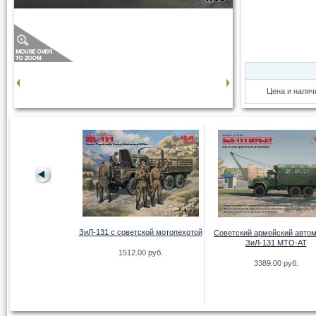
Цена и налич
pel Blitz Kfz385
ЗиЛ-131 с советской мотопехотой
Советский армейский авто
kwagen
ЗиЛ-131 MTO-AT
1512.00 руб.
.00 руб.
3389.00 руб.