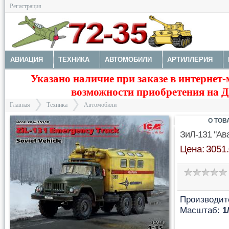
Регистрация
АВИАЦИЯ
ТЕХНИКА
АВТОМОБИЛИ
АРТИЛЛЕРИЯ
Указано наличие при заказе в интернет-
МОТОТЕХНИКА
ТЕХНИКА РАЗНАЯ
ФИГУРЫ
МОДЕЛИ 
возможности приобретения на Да
ДОПОЛНЕНИЯ
КРАСКИ И ИНСТРУМЕНТЫ
Главная
Техника
Автомобили
О ТОВ
ЗиЛ-131 "Ав
Цена: 3051.
>
>
Производит
Масштаб:
1