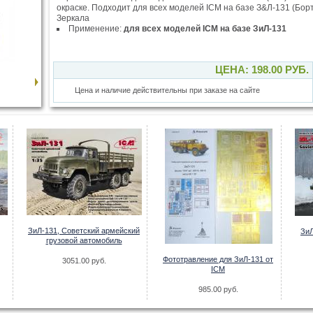
окраске. Подходит для всех моделей ICM на базе З&Л-131 (Бо
Зеркала
Применение:
для всех моделей ICM на базе ЗиЛ-131
ЦЕНА: 198.00 РУБ.
Цена и наличие действительны при заказе на сайте
ЗиЛ-131, Советский армейский
ЗиЛ
грузовой автомобиль
Фототравление для ЗиЛ-131 от
3051.00 руб.
ICM
985.00 руб.