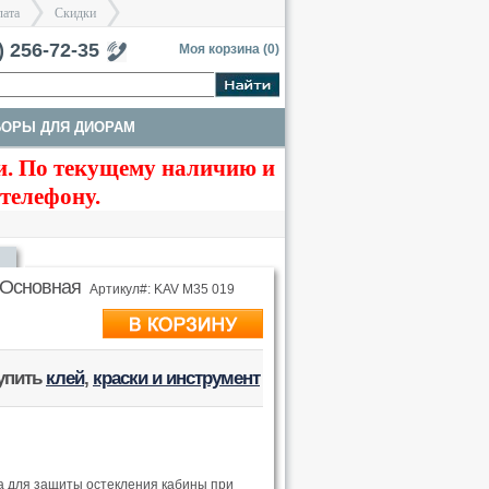
лата
Скидки
тербург
) 256-72-35
Моя корзина (
0
)
БОРЫ ДЛЯ ДИОРАМ
>
>
. По текущему наличию и
ТЫ
ТРАКИ И СТВОЛЫ
 телефону.
 Основная
Артикул#: KAV M35 019
купить
клей
,
краски и инструмент
а для защиты остекления кабины при