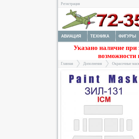
Регистрация
АВИАЦИЯ
ТЕХНИКА
ФИГУРЫ
Указано наличие при 
ДОПОЛНЕНИЯ
ДЕКАЛИ
КОЛЕС
возможности 
ФОТОТРАВЛЕНИЕ
КРАСКИ И ИНС
Главная
Дополнения
Окрасочные маск
>
>