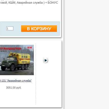
ртовой, КШМ, Аварийная служба ) + БОНУС
-131 "Аварийная служба"
3051.00 руб.
Окрасочная маска на остекление
Набор колес на Зи
З&Л-131 (ICM 35517, 35518) КШМ,
запас
Аварийная
1035.00
234.00 руб.