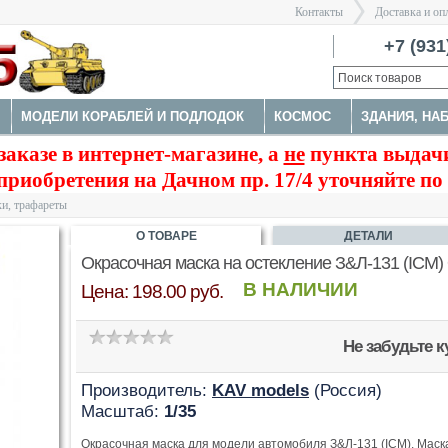
Контакты
Доставка и оп
Санкт-Пе
+7 (931
МОДЕЛИ КОРАБЛЕЙ И ПОДЛОДОК
КОСМОС
ЗДАНИЯ, НА
>
заказе в интернет-магазине, а
не
пункта выдачи
А
НАБОРЫ ДЕТАЛИРОВКИ
ОКРАСОЧНЫЕ МАСКИ, ТРАФАРЕ
приобретения на Дачном пр. 17/4 уточняйте по
ТРУМЕНТЫ
и, трафареты
О ТОВАРЕ
ДЕТАЛИ
Окрасочная маска на остекление З&Л-131 (ICM)
В НАЛИЧИИ
Цена: 198.00 руб.
Не забудьте 
Производитель:
KAV models
(Россия)
Масштаб:
1/35
Окрасочная маска для модели автомобиля З&Л-131 (ICM). Маск