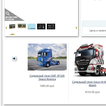
Цена и налич
Седельный тягач DAF XF105
ач Mercedes Benz
Space America
P4 Gigaspace
Седельный тягач Iveco Hi-
Abarth
7480.00 руб.
.00 руб.
8733.00 руб.