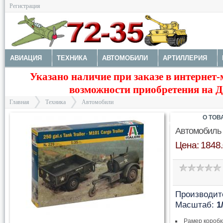
Регистрация
АВИАЦИЯ
ТЕХНИКА
АВТОМОБИЛИ
АРТИЛЛЕРИЯ
Указано наличие при заказе в интернет-
МОТОТЕХНИКА
ТЕХНИКА РАЗНАЯ
ФИГУРЫ
МОДЕЛИ 
возможности приобретения на Да
ДОПОЛНЕНИЯ
КРАСКИ И ИНСТРУМЕНТЫ
Главная
Техника
Автомобили
О ТОВ
Автомобиль 25
Цена: 1848.
>
>
Производит
Масштаб:
1
Рамер коробк