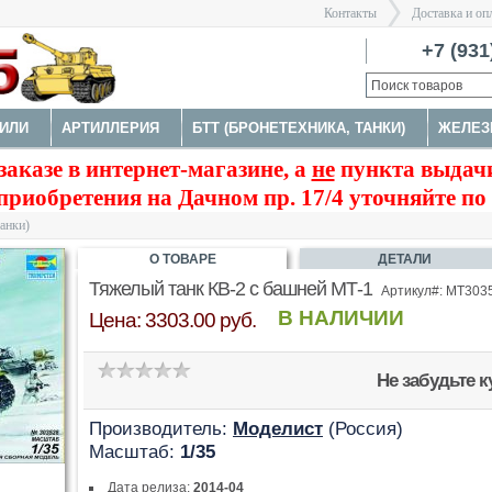
Контакты
Доставка и оп
Санкт-Пе
+7 (931
ИЛИ
АРТИЛЛЕРИЯ
БТТ (БРОНЕТЕХНИКА, ТАНКИ)
ЖЕЛЕЗ
>
заказе в интернет-магазине, а
не
пункта выдачи
ФИГУРЫ
МОДЕЛИ КОРАБЛЕЙ И ПОДЛОДОК
КОСМОС
приобретения на Дачном пр. 17/4 уточняйте по
МЕНТЫ
танки)
О ТОВАРЕ
ДЕТАЛИ
Тяжелый танк КВ-2 с башней МТ-1
Артикул#: MT303
В НАЛИЧИИ
Цена: 3303.00 руб.
Не забудьте 
Производитель:
Моделист
(Россия)
Масштаб:
1/35
Дата релиза:
2014-04