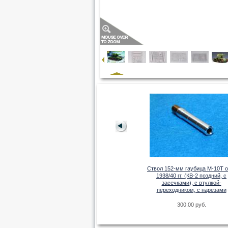
Hetzer раннее производство
Ствол 152-мм гаубица М-10Т о
3219.00 руб.
1938/40 гг. (КВ-2 поздний, с
битель танков
засечками), с втулкой-
00
переходником, с нарезами
руб.
300.00 руб.