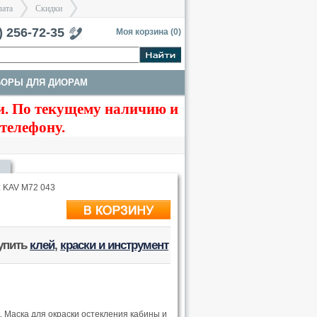
лата
Скидки
тербург
) 256-72-35
Моя корзина (
0
)
БОРЫ ДЛЯ ДИОРАМ
>
>
. По текущему наличию и
ТЫ
ТРАКИ И СТВОЛЫ
 телефону.
: KAV M72 043
купить
клей
,
краски и инструмент
. Маска для окраски остекления кабины и