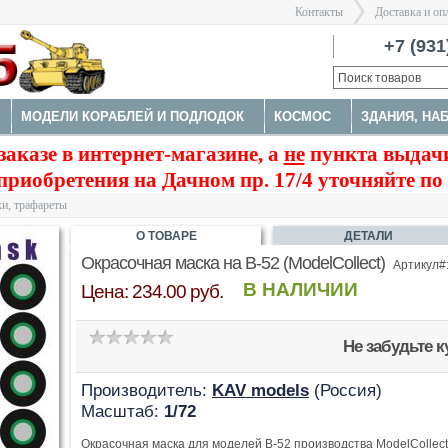
Контакты
Доставка и оп
Санкт-Пе
+7 (931
МОДЕЛИ КОРАБЛЕЙ И ПОДЛОДОК
КОСМОС
ЗДАНИЯ, НА
>
заказе в интернет-магазине, а
не
пункта выдачи
А
НАБОРЫ ДЕТАЛИРОВКИ
ОКРАСОЧНЫЕ МАСКИ, ТРАФАРЕ
приобретения на Дачном пр. 17/4 уточняйте по
ТРУМЕНТЫ
и, трафареты
О ТОВАРЕ
ДЕТАЛИ
Окрасочная маска на B-52 (ModelCollect)
Артикул#
В НАЛИЧИИ
Цена: 234.00 руб.
Не забудьте 
Производитель:
KAV models
(Россия)
Масштаб:
1/72
Окрасочная маска для моделей B-52 производства ModelCollect