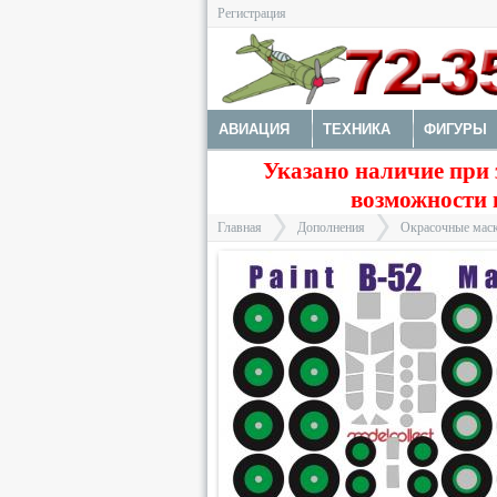
Регистрация
АВИАЦИЯ
ТЕХНИКА
ФИГУРЫ
Указано наличие при 
ДОПОЛНЕНИЯ
ДЕКАЛИ
КОЛЕС
возможности 
ФОТОТРАВЛЕНИЕ
КРАСКИ И ИНС
Главная
Дополнения
Окрасочные маск
>
>