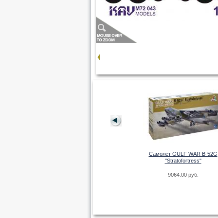
Окрасочная маска на Ту-22
(Trumpeter)
270.00 руб.
Самолет GULF WAR B-52G
"Stratofortress"
9064.00 руб.
 на остекление
 (Revell)
руб.