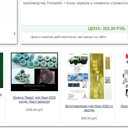
производства Trumpeter + бонус зеркала и элементы отражате
ЦЕНА: 252.00 РУБ.
Цена и наличие действительны при заказе на сайте
я
Колеса "Кама" для Урал-4320
поздн. (6шт+запаска)
Фототравление для Урал-4320 от
Урал
1335.00 руб.
Звезды
800.00 руб.