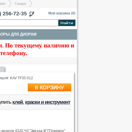
лата
Скидки
тербург
) 256-72-35
Моя корзина (
0
)
БОРЫ ДЛЯ ДИОРАМ
>
>
. По текущему наличию и
ТЫ
ТРАКИ И СТВОЛЫ
 телефону.
кул#: KAV TF35 012
купить
клей
,
краски и инструмент
 модели 4320 ЧЗ "Звезда-В"/"Покемон"