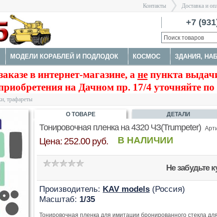
Контакты
Доставка и оп
Санкт-Пе
+7 (931
МОДЕЛИ КОРАБЛЕЙ И ПОДЛОДОК
КОСМОС
ЗДАНИЯ, НА
>
заказе в интернет-магазине, а
не
пункта выдачи
А
НАБОРЫ ДЕТАЛИРОВКИ
ОКРАСОЧНЫЕ МАСКИ, ТРАФАРЕ
приобретения на Дачном пр. 17/4 уточняйте по
ТРУМЕНТЫ
и, трафареты
О ТОВАРЕ
ДЕТАЛИ
Тонировочная пленка на 4320 ЧЗ(Trumpeter)
Арти
В НАЛИЧИИ
Цена: 252.00 руб.
Не забудьте 
Производитель:
KAV models
(Россия)
Масштаб:
1/35
Тонировочная пленка для имитации бронированного стекла для