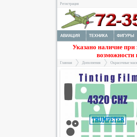
Регистрация
АВИАЦИЯ
ТЕХНИКА
ФИГУРЫ
Указано наличие при 
ДОПОЛНЕНИЯ
ДЕКАЛИ
КОЛЕС
возможности 
ФОТОТРАВЛЕНИЕ
КРАСКИ И ИНС
Главная
Дополнения
Окрасочные маск
>
>