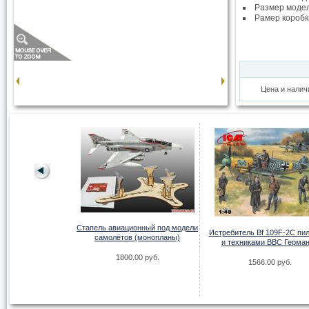
Размер моде
Рамер коробк
Цена и налич
e Saulnier MS 230
Стапель авиационный под модели
00 руб.
Истребитель Bf 109F-2С пи
самолётов (монопланы)
и техниками ВВС Герма
1800.00 руб.
1566.00 руб.