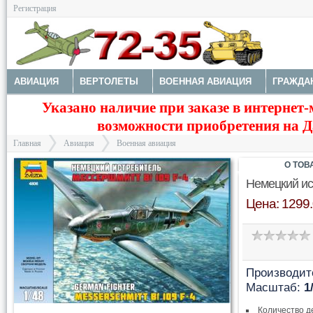
Регистрация
АВИАЦИЯ
ВЕРТОЛЕТЫ
ВОЕННАЯ АВИАЦИЯ
ГРАЖДА
Указано наличие при заказе в интернет-
МОДЕЛИ КОРАБЛЕЙ И ПОДЛОДОК
КОСМОС
ЗДАНИЯ, НА
возможности приобретения на Да
Главная
Авиация
Военная авиация
О ТОВ
Немецкий ис
Цена: 1299.
>
>
Производит
Масштаб:
1
Количество д