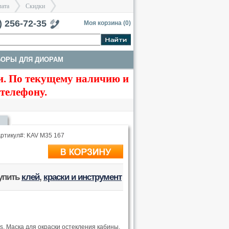
лата
Скидки
тербург
) 256-72-35
Моя корзина (
0
)
БОРЫ ДЛЯ ДИОРАМ
>
>
. По текущему наличию и
ТЫ
ТРАКИ И СТВОЛЫ
 телефону.
ртикул#: KAV M35 167
купить
клей
,
краски и инструмент
. Маска для окраски остекления кабины.