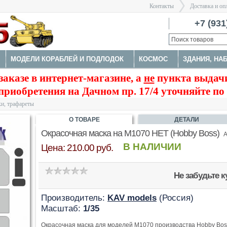
Контакты
Доставка и оп
Санкт-Пе
+7 (931
МОДЕЛИ КОРАБЛЕЙ И ПОДЛОДОК
КОСМОС
ЗДАНИЯ, НА
>
заказе в интернет-магазине, а
не
пункта выдачи
А
НАБОРЫ ДЕТАЛИРОВКИ
ОКРАСОЧНЫЕ МАСКИ, ТРАФАРЕ
приобретения на Дачном пр. 17/4 уточняйте по
ТРУМЕНТЫ
и, трафареты
О ТОВАРЕ
ДЕТАЛИ
Окрасочная маска на M1070 HET (Hobby Boss)
А
В НАЛИЧИИ
Цена: 210.00 руб.
Не забудьте 
Производитель:
KAV models
(Россия)
Масштаб:
1/35
Окрасочная маска для моделей M1070 производства Hobby Boss