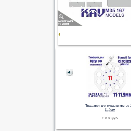
Окрасочная маска на Сухой-25
(Smer/Моделист)
Трафарет для окраски кругов 
на F-14 (Trump)
11,9мм
198.00 руб.
руб.
150.00 руб.