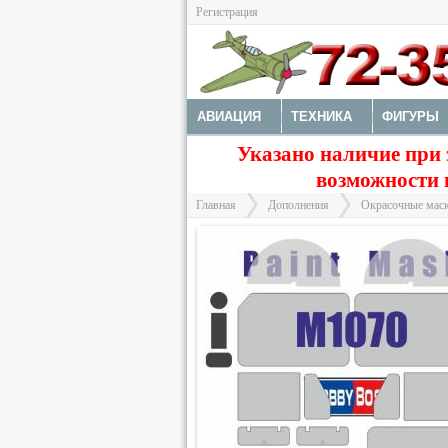
Регистрация
АВИАЦИЯ
ТЕХНИКА
ФИГУРЫ
Указано наличие при 
ДОПОЛНЕНИЯ
ДЕКАЛИ
КОЛЕС
возможности 
ФОТОТРАВЛЕНИЕ
КРАСКИ И ИНС
Главная
Дополнения
Окрасочные маск
>
>