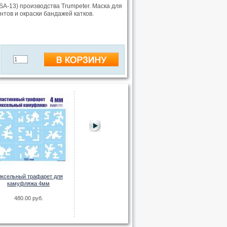
SA-13) производства Trumpeter. Маска для
нтов и окраски бандажей катков.
Окрасочная маска на Козак (ICM)
ксельный трафарет для
210.00 руб.
камуфляжа 4мм
Окрасочная маска
206S (T
480.00 руб.
360.00 