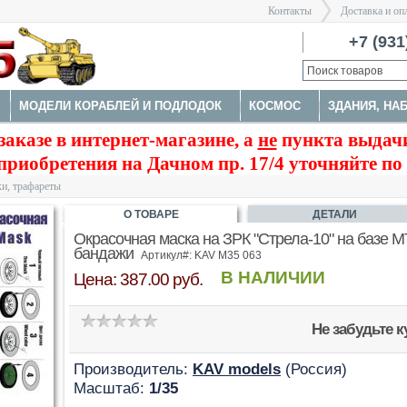
Контакты
Доставка и оп
Санкт-Пе
+7 (931
МОДЕЛИ КОРАБЛЕЙ И ПОДЛОДОК
КОСМОС
ЗДАНИЯ, НА
>
заказе в интернет-магазине, а
не
пункта выдачи
А
НАБОРЫ ДЕТАЛИРОВКИ
ОКРАСОЧНЫЕ МАСКИ, ТРАФАРЕ
приобретения на Дачном пр. 17/4 уточняйте по
ТРУМЕНТЫ
и, трафареты
О ТОВАРЕ
ДЕТАЛИ
Окрасочная маска на ЗРК "Стрела-10" на базе М
бандажи
Артикул#: KAV M35 063
В НАЛИЧИИ
Цена: 387.00 руб.
Не забудьте 
Производитель:
KAV models
(Россия)
Масштаб:
1/35