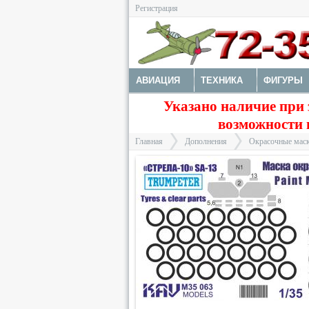
Регистрация
АВИАЦИЯ
ТЕХНИКА
ФИГУРЫ
Указано наличие при 
ДОПОЛНЕНИЯ
ДЕКАЛИ
КОЛЕС
возможности 
ФОТОТРАВЛЕНИЕ
КРАСКИ И ИНС
Главная
Дополнения
Окрасочные маск
>
>