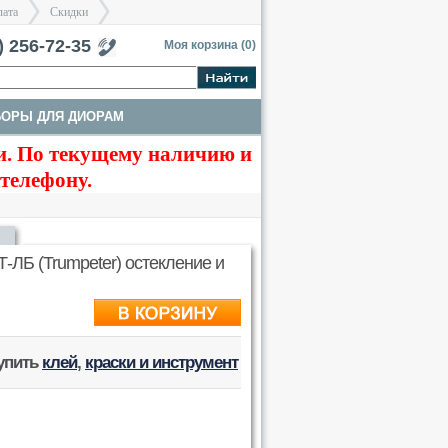
лата
Скидки
тербург
) 256-72-35
Моя корзина (
0
)
БОРЫ ДЛЯ ДИОРАМ
>
>
. По текущему наличию и
ТЫ
ТРАКИ И СТВОЛЫ
 телефону.
Т-ЛБ (Trumpeter) остекление и
купить
клей
,
краски и инструмент