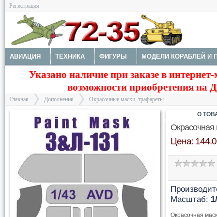
Регистрация
АВИАЦИЯ
ТЕХНИКА
ФИГУРЫ
МОДЕЛИ КОРАБЛЕЙ И 
Указано наличие при заказе в интернет-
ДОПОЛНЕНИЯ
ДЕКАЛИ
КОЛЕСА
НАБОРЫ ДЕТАЛИРО
возможности приобретения на Да
ФОТОТРАВЛЕНИЕ
КРАСКИ И ИНСТРУМЕНТЫ
Главная
Дополнения
Окрасочные маски, трафареты
О ТОВ
Окрасочная 
Цена: 144.0
>
>
Производит
Масштаб:
1
Окрасочная маск