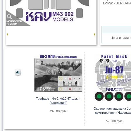
Бонус - ЗЕРКАЛ
Цена и налич
Трафарет Ил-2 №10 47 ш.а.п.
"Феодосия"
ска на остекление
Окрасочная маска на Ju
240.00 руб.
peter) Основная
двусторонняя (Hasegaw
00 руб.
570.00 руб.