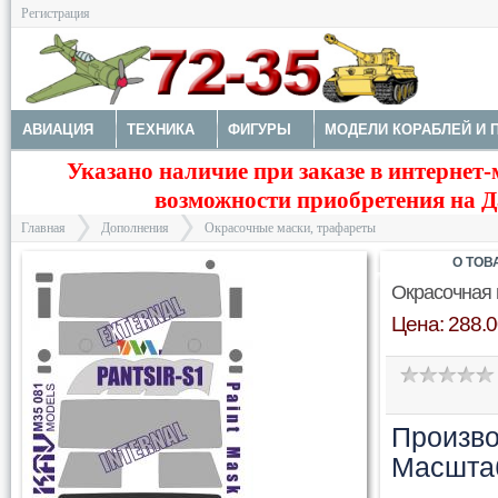
Регистрация
АВИАЦИЯ
ТЕХНИКА
ФИГУРЫ
МОДЕЛИ КОРАБЛЕЙ И 
Указано наличие при заказе в интернет-
ДОПОЛНЕНИЯ
ДЕКАЛИ
КОЛЕСА
НАБОРЫ ДЕТАЛИРО
возможности приобретения на Да
ФОТОТРАВЛЕНИЕ
КРАСКИ И ИНСТРУМЕНТЫ
Главная
Дополнения
Окрасочные маски, трафареты
О ТОВ
Окрасочная 
Цена: 288.0
>
>
Произво
Масшта