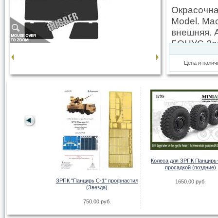
Окрасочна
Model. Ма
внешняя. 
БОНУС Зер
Цена и налич
Колеса для ЗРПК Панцирь
просадкой (поздние)
аска на бандажи
ЗРПК "Панцирь С-1" профнастил
1650.00 руб.
(Звезда)
(Звезда)
00 руб.
750.00 руб.