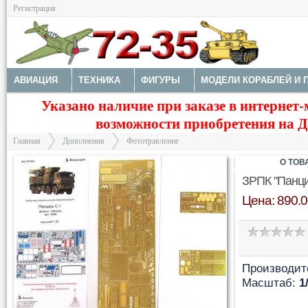
Регистрация
АВИАЦИЯ
ТЕХНИКА
ФИГУРЫ
МОДЕЛИ КОРАБЛЕЙ И 
Указано наличие при заказе в интернет-
ДОПОЛНЕНИЯ
ДЕКАЛИ
КОЛЕСА
НАБОРЫ ДЕТАЛИРО
возможности приобретения на Да
ФОТОТРАВЛЕНИЕ
КРАСКИ И ИНСТРУМЕНТЫ
Главная
Дополнения
Фототравление
О ТОВ
ЗРПК "Панци
Цена: 890.0
>
>
Производит
Масштаб:
1