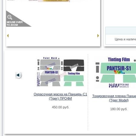
Цена и налич
ленка на Панцирь-
(Meng)
Окрасочная маска на Панцирь-С1
Тонировочная пленка Панц
(Tiger) ПРОФИ
(Tiger Model)
00 руб.
450.00 руб.
180.00 руб.