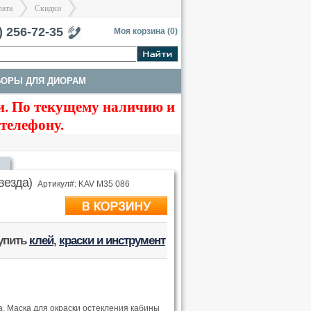
лата
Скидки
тербург
) 256-72-35
Моя корзина (
0
)
БОРЫ ДЛЯ ДИОРАМ
>
>
. По текущему наличию и
ТЫ
ТРАКИ И СТВОЛЫ
 телефону.
везда)
Артикул#: KAV M35 086
купить
клей
,
краски и инструмент
. Маска для окраски остекления кабины