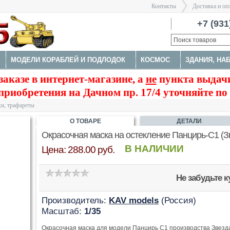
Контакты
Доставка и оп
Санкт-Пе
+7 (931
МОДЕЛИ КОРАБЛЕЙ И ПОДЛОДОК
КОСМОС
ЗДАНИЯ, НА
>
заказе в интернет-магазине, а
не
пункта выдачи
А
НАБОРЫ ДЕТАЛИРОВКИ
ОКРАСОЧНЫЕ МАСКИ, ТРАФАРЕ
приобретения на Дачном пр. 17/4 уточняйте по
ТРУМЕНТЫ
и, трафареты
О ТОВАРЕ
ДЕТАЛИ
Окрасочная маска на остекление Панцирь-С1 (З
В НАЛИЧИИ
Цена: 288.00 руб.
Не забудьте 
Производитель:
KAV models
(Россия)
Масштаб:
1/35
Окрасочная маска для модели Панцирь С1 производства Звезда