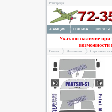
Регистрация
АВИАЦИЯ
ТЕХНИКА
ФИГУРЫ
Указано наличие при 
ДОПОЛНЕНИЯ
ДЕКАЛИ
КОЛЕС
возможности 
ФОТОТРАВЛЕНИЕ
КРАСКИ И ИНС
Главная
Дополнения
Окрасочные маск
>
>