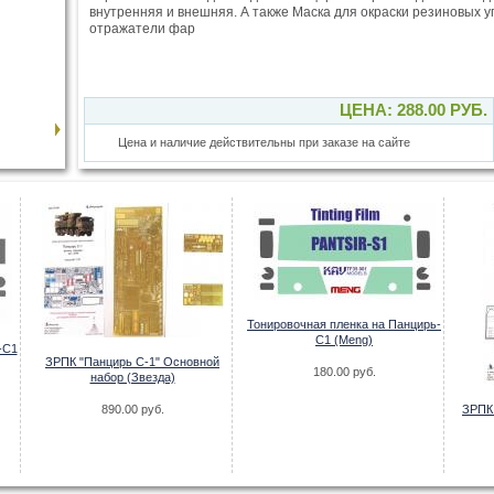
внутренняя и внешняя. А также Маска для окраски резиновых 
отражатели фар
ЦЕНА: 288.00 РУБ.
Цена и наличие действительны при заказе на сайте
Тонировочная пленка на Панцирь-
С1 (Meng)
-С1
ЗРПК "Панцирь С-1" Основной
180.00 руб.
набор (Звезда)
890.00 руб.
ЗРПК