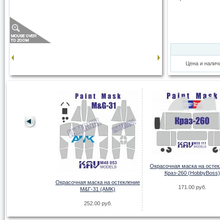
Цена и налич
Окрасочная маска на осте
Краз-260 (HobbyBoss)
ска на остекление
Окрасочная маска на остекление
171.00 руб.
 на Каме (AVD)
М&Г-31 (AMK)
00 руб.
252.00 руб.