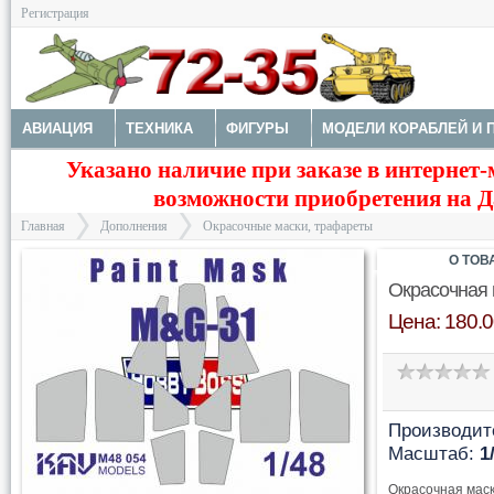
Регистрация
АВИАЦИЯ
ТЕХНИКА
ФИГУРЫ
МОДЕЛИ КОРАБЛЕЙ И 
Указано наличие при заказе в интернет-
ДОПОЛНЕНИЯ
ДЕКАЛИ
КОЛЕСА
НАБОРЫ ДЕТАЛИРО
возможности приобретения на Да
ФОТОТРАВЛЕНИЕ
КРАСКИ И ИНСТРУМЕНТЫ
Главная
Дополнения
Окрасочные маски, трафареты
О ТОВ
Окрасочная 
Цена: 180.0
>
>
Производит
Масштаб:
1
Окрасочная маск